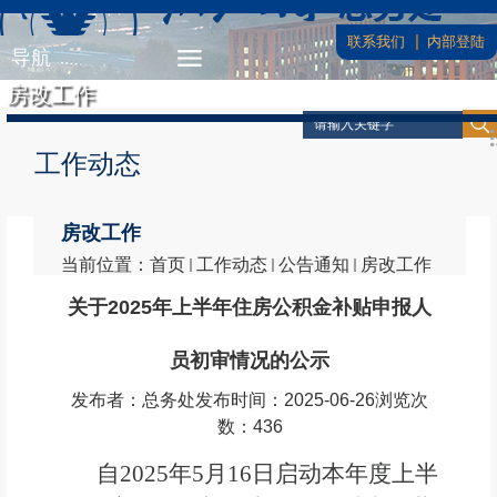
联系我们
内部登陆
导航
房改工作
工作动态
房改工作
当前位置：
首页
工作动态
公告通知
房改工作
关于2025年上半年住房公积金补贴申报人
员初审情况的公示
发布者：总务处
发布时间：2025-06-26
浏览次
数：
436
自202
5
年
5
月
16
日启动
本年度上
半