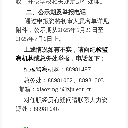
收，并按学校相关规定进行处理。
二
、
公示期
及举报电话
通过申报资格初审人员名单
详
见
附件，公示期从20
2
5
年
6
月
26
日至
20
2
5
年
7
月
6
日止。
上述情况如有不实，请向
纪检监
察机构
或总务处
举报，电话如下：
纪检监察机构
：
88981497
总务处：8898100
2
、
8
8981003
邮箱：
xiao
xingli@zju.edu.cn
对任职经历有疑问请联系
人力资
源
处：88981646