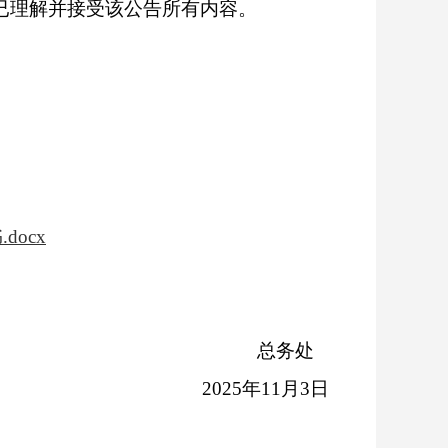
已理解并接受该公告所有内容。
ocx
总
务
处
202
5
年
11
月
3
日