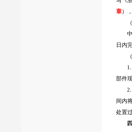
写《
章
）
日内
1.
部件
2.
间内
处置