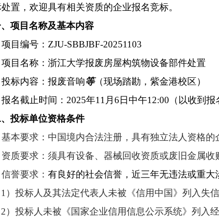
标处置，欢迎具有相关资质的企业报名竞标。
一、项目名称及基本内容
项目编号：ZJU-
SBBJBF
-202
51103
项目名称：浙江大学报废房屋
构筑物设备部件
处置
投标内容：报废
音响
等
（现场踏勘，
紫金港校区
）
报名截止时间：202
5
年
11
月
6
日
中午
12
:00（以收到
二、投标单位资格条件
基本要求：中国境内合法注册，具有独立法人资格的
资质要求：须具有设备、器械回收资质或废旧金属收
信誉要求：
有良好的社会信誉，近三年无违法或重大
（
1）投标人及其法定代表人未被《信用中国》列入失
（
2）投标人未被《国家企业信用信息公示系统》列入