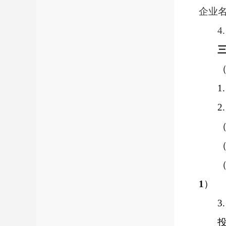
企业
4.
1.
2.
1
）
3.