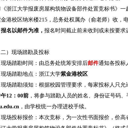
与《浙江大学报废房屋构筑物
设备部件
处置竞标书》一
紫金港校区纳米楼
215，总务处权属办（俞
老师
）收，
报名以邮件为准，
报名时间截止前未收到或未按要求
。
（二）现场踏勘及投标
现场踏勘时间：由总务处统筹安排后
邮件
通知各投标
现场踏勘地点：浙江大学
紫金港
校区
现场踏勘须知：根据校园管理要求，每家投标人只允
中午
12：00前
，将参与踏勘人员的姓名、身份证号码、
u.edu.cn
，由学校统一办理进校手续。
现场投标报价：本次竞标，为一次性书面报价，价高