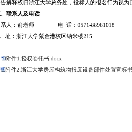
公告解释权归浙江大学总务处，投标人的报名行为视为
五、联系人及电话
联系人：俞
老师
电
话：
0571-88
981018
地
址：浙江大学紫金港校区纳米楼
215
：
附件1.授权委托书.docx
附件2.浙江大学房屋构筑物报废设备部件处置竞标书.d