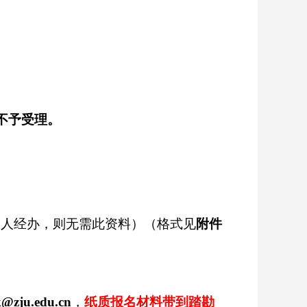
不予受理。
表人经办，则无需此资料）（格式见
附件
k
@zju.edu.cn
，
纸质报名材料带到踏勘